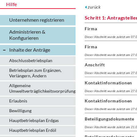
Hilfe
zurück
Schritt 1: Antragstelle
Unternehmen registrieren
Firma
Administrieren &
Konfigurieren
Dieser Abschnitt wurde zuletzt am 07
Firma
Inhalte der Anträge
Dieser Abschnitt wurde zuletzt am 27
Abschlussbetriebsplan
Anschrift
Betriebsplan zum Ergänzen,
Dieser Abschnitt wurde zuletzt am 27
Verlängern, Ändern
Kontaktinformationen
Allgemeine
Umweltverträglichkeitsvorprüfung
Dieser Abschnitt wurde zuletzt am 27
Erlaubnis
Kontaktinformationen
Dieser Abschnitt wurde zuletzt am 27
Bewilligung
Beteiligungsdokumente
Hauptbetriebsplan Erdgas
Dieser Abschnitt wurde zuletzt am 21
Hauptbetriebsplan Erdöl
Beteiligungsdokumente