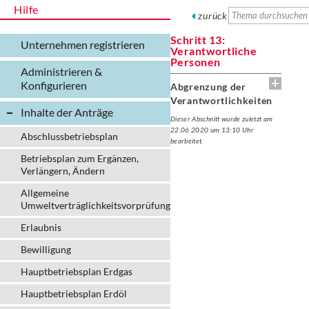
Hilfe
zurück
Schritt 13:
Unternehmen registrieren
Verantwortliche
Personen
Administrieren &
Konfigurieren
Abgrenzung der
Verantwortlichkeiten
Inhalte der Anträge
Dieser Abschnitt wurde zuletzt am
22.06.2020 um 13:10 Uhr
Abschlussbetriebsplan
bearbeitet.
Betriebsplan zum Ergänzen,
Verlängern, Ändern
Allgemeine
Umweltverträglichkeitsvorprüfung
Erlaubnis
Bewilligung
Hauptbetriebsplan Erdgas
Hauptbetriebsplan Erdöl