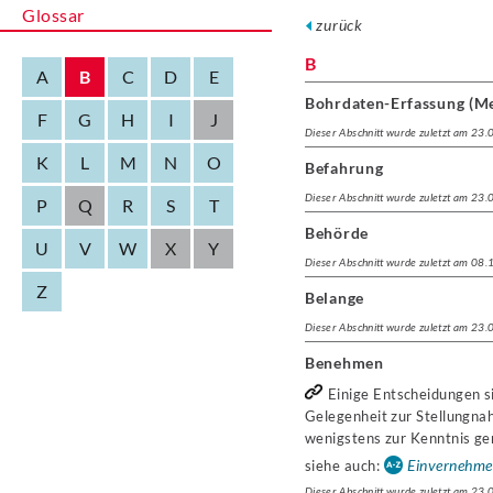
Glossar
zurück
B
A
B
C
D
E
Bohrdaten-Erfassung (M
F
G
H
I
J
Dieser Abschnitt wurde zuletzt am 23
K
L
M
N
O
Befahrung
Dieser Abschnitt wurde zuletzt am 23
P
Q
R
S
T
Behörde
U
V
W
X
Y
Dieser Abschnitt wurde zuletzt am 08
Z
Belange
Dieser Abschnitt wurde zuletzt am 23
Benehmen
Einige Entscheidungen si
Gelegenheit zur Stellungnah
wenigstens zur Kenntnis g
Einvernehm
siehe auch:
Dieser Abschnitt wurde zuletzt am 23