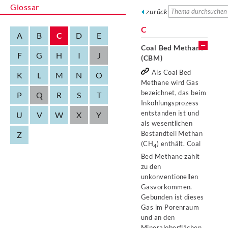
Glossar
zurück
C
A
B
C
D
E
Coal Bed Methane
F
G
H
I
J
(CBM)
Als Coal Bed
K
L
M
N
O
Methane wird Gas
bezeichnet, das beim
P
Q
R
S
T
Inkohlungsprozess
entstanden ist und
U
V
W
X
Y
als wesentlichen
Bestandteil Methan
Z
(CH
) enthält. Coal
4
Bed Methane zählt
zu den
unkonventionellen
Gasvorkommen.
Gebunden ist dieses
Gas im Porenraum
und an den
Mineraloberflächen