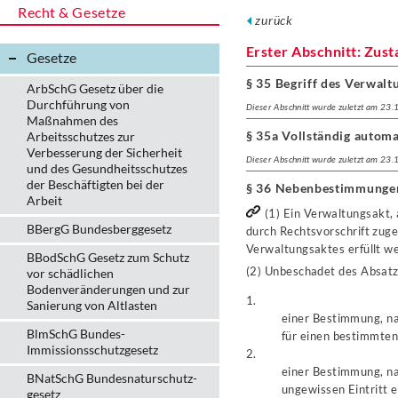
Recht & Gesetze
zurück
Erster Abschnitt: Zu
Gesetze
§ 35 Begriff des Verwalt
ArbSchG Gesetz über die
Durchführung von
Dieser Abschnitt wurde zuletzt am 23
Maßnahmen des
§ 35a Vollständig automa
Arbeitsschutzes zur
Verbesserung der Sicherheit
Dieser Abschnitt wurde zuletzt am 23
und des Gesundheitsschutzes
der Beschäftigten bei der
§ 36 Nebenbestimmunge
Arbeit
(1) Ein Verwaltungsakt,
BBergG Bundesberggesetz
durch Rechtsvorschrift zuge
Verwaltungsaktes erfüllt w
BBodSchG Gesetz zum Schutz
(2) Unbeschadet des Absatz
vor schädlichen
Bodenveränderungen und zur
1.
Sanierung von Altlasten
einer Bestimmung, na
BlmSchG Bundes-
für einen bestimmten 
Immissionsschutz­gesetz
2.
einer Bestimmung, na
BNatSchG Bundesnaturschutz-
ungewissen Eintritt 
gesetz