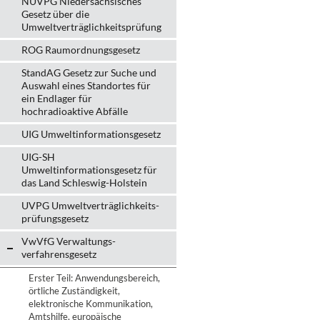
NUVPG Niedersächsisches
Gesetz über die
Umweltverträglichkeitsprüfung
ROG Raumordnungsgesetz
StandAG Gesetz zur Suche und
Auswahl eines Standortes für
ein Endlager für
hochradioaktive Abfälle
UIG Umweltinformationsgesetz
UIG-SH
Umweltinformationsgesetz für
das Land Schleswig-Holstein
UVPG Umweltverträglich­keits­
prüfungs­gesetz
VwVfG Verwaltungs­
verfahrens­gesetz
Erster Teil: Anwendungsbereich,
örtliche Zuständigkeit,
elektronische Kommunikation,
Amtshilfe, europäische