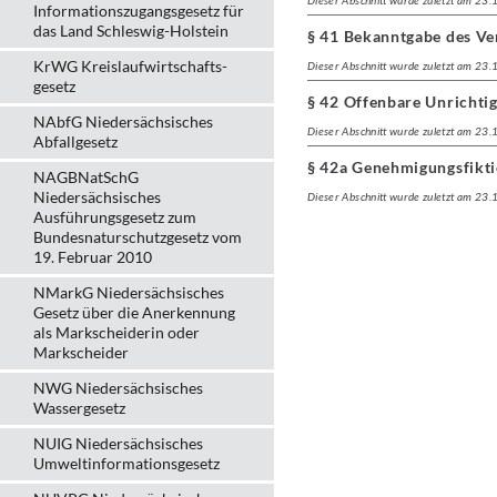
Dieser Abschnitt wurde zuletzt am 23
Informationszugangsgesetz für
das Land Schleswig-Holstein
§ 41 Bekanntgabe des Ve
KrWG Kreislaufwirtschafts­
Dieser Abschnitt wurde zuletzt am 23
gesetz
§ 42 Offenbare Unrichti
NAbfG Niedersächsisches
Dieser Abschnitt wurde zuletzt am 23
Abfallgesetz
§ 42a Genehmigungsfikt
NAGBNatSchG
Niedersächsisches
Dieser Abschnitt wurde zuletzt am 23
Ausführungsgesetz zum
Bundesnaturschutzgesetz vom
19. Februar 2010
NMarkG Niedersächsisches
Gesetz über die Anerkennung
als Markscheiderin oder
Markscheider
NWG Niedersächsisches
Wassergesetz
NUIG Niedersächsisches
Umweltinformationsgesetz