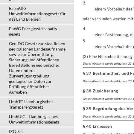
3.
BremUIG
einem Vorbehalt des
Umweltinformationsgesetz für
das Land Bremen
oder verbunden werden mit
EnWG Energiewirtschafts-
4.
gesetz
einer Bestimmung, du
5.
GeolDG Gesetz zur staatlichen
einem Vorbehalt der 
geologischen Landesaufnahme
sowie zur Übermittlung,
(3) Eine Nebenbestimmung 
Sicherung und öffentlichen
Dieser Abschnitt wurde zuletzt am 23
Bereitstellung geologischer
Daten und zur
§ 37 Bestimmtheit und F
Zurverfügungstellung
geologischer Daten zur
Dieser Abschnitt wurde zuletzt am 23
Erfüllung öffentlicher
§ 38 Zusicherung
Aufgaben
Dieser Abschnitt wurde zuletzt am 23
HmbTG Hamburgisches
Transparenzgesetz
§ 39 Begründung des Ve
HmbUIG - Hamburgisches
Dieser Abschnitt wurde zuletzt am 23
Umweltinformationsgesetz
§ 40 Ermessen
IZG-SH